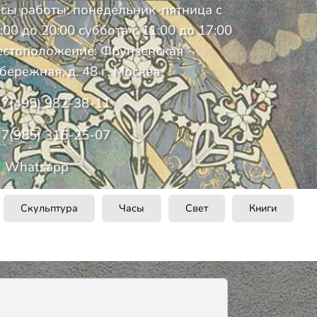
сы работы: понедельник-пятница с
:00 до 20:00 суббота с 11:00 до 17:00
стоположение: Фрунзенская
бережная, д. 48 г. Москва
7(495) 982-38-11
7(985) 316-25-07
Whatsapp
Скульптура
Часы
Свет
Книги