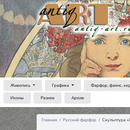
Живопись
Графика
Фарфор, фаянс, ке
Иконы
Разное
Архив
Главная
Русский фарфор
Скульптура «