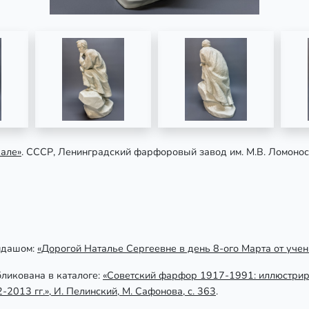
кале»
. СССР, Ленинградский фарфоровый завод им. М.В. Ломоносо
ндашом:
«Дорогой Наталье Сергеевне в день 8-ого Марта от учеников
ликована в каталоге:
«Советский фарфор 1917-1991: иллюстрир
2013 гг.», И. Пелинский, М. Сафонова, с. 363
.