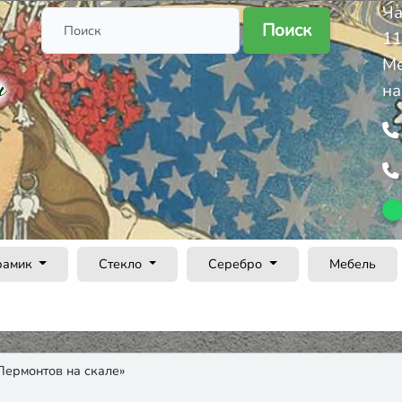
Ча
Поиск
11
Ме
на
рамик
Стекло
Серебро
Мебель
Лермонтов на скале»