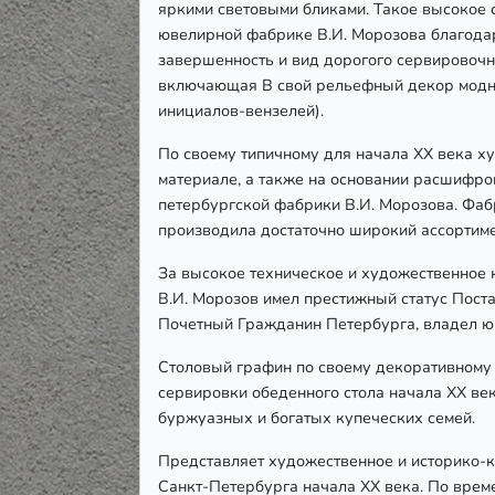
яркими световыми бликами. Такое высокое 
ювелирной фабрике В.И. Морозова благода
завершенность и вид дорогого сервировочн
включающая B свой рельефный декор модны
инициалов-вензелей).
По своему типичному для начала ХХ века х
материале, а также на основании расшифро
петербургской фабрики В.И. Морозова. Фа
производила достаточно широкий ассортиме
За высокое техническое и художественное 
В.И. Морозов имел престижный статус Пост
Почетный Гражданин Петербурга, владел ю
Столовый графин по своему декоративному 
сервировки обеденного стола начала ХХ ве
буржуазных и богатых купеческих семей.
Представляет художественное и историко-
Санкт-Петербурга начала ХХ века. По време