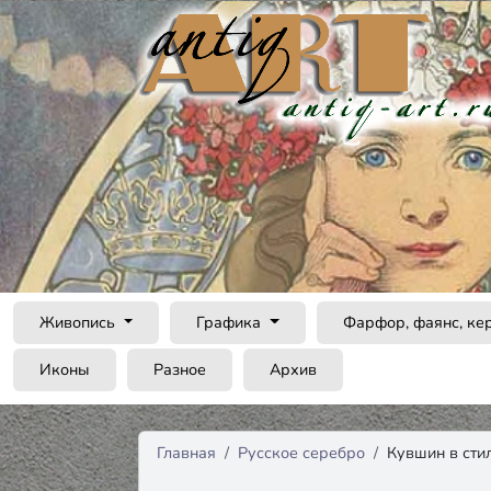
Живопись
Графика
Фарфор, фаянс, ке
Иконы
Разное
Архив
Главная
Русское серебро
Кувшин в сти