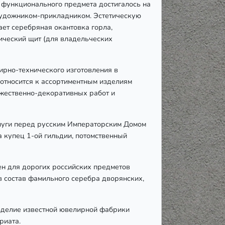
 функционального предмета достигалось на
художником-прикладником. Эстетическую
ет серебряная окантовка горла,
ческий щит (для владельческих
рно-технического изготовления в
относится к ассортиментным изделиям
жественно-декоративных работ и
слуги перед русским Императорским Домом
 купец 1-ой гильдии, потомственный
ен для дорогих российских предметов
в состав фамильного серебра дворянских,
зделие известной ювелирной фабрики
риата.