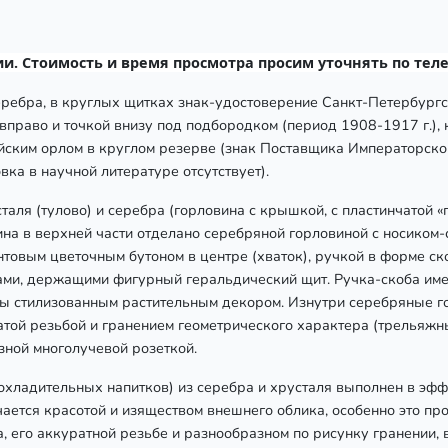
и. Стоимость и время просмотра просим уточнять по тел
еребра, в круглых щитках знак-удостоверение Санкт-Петербург
вправо и точкой внизу под подбородком (период 1908-1917 г.),
ским орлом в круглом резерве (знак Поставщика Императорског
ка в научной литературе отсутствует).
аля (тулово) и серебра (горловина с крышкой, с пластинчатой «п
на в верхней части отделано серебряной горловиной с носиком
товым цветочным бутоном в центре (хваток), ручкой в форме ск
и, держащими фигурный геральдический щит. Ручка-скоба име
ы стилизованным растительным декором. Изнутри серебряные г
атой резьбой и гранением геометрического характера (трельяжн
езной многолучевой розеткой.
охладительных напитков) из серебра и хрусталя выполнен в эф
ается красотой и изяществом внешнего облика, особенно это про
 его аккуратной резьбе и разнообразном по рисунку гранении, 