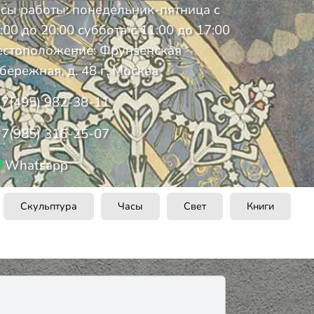
сы работы: понедельник-пятница с
:00 до 20:00 суббота с 11:00 до 17:00
стоположение: Фрунзенская
бережная, д. 48 г. Москва
7(495) 982-38-11
7(985) 316-25-07
Whatsapp
Скульптура
Часы
Свет
Книги