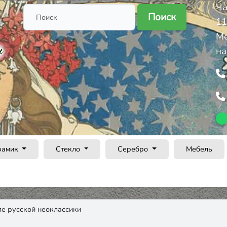
Ча
Поиск
11
Ме
на
рамик
Стекло
Серебро
Мебель
ле русской неоклассики