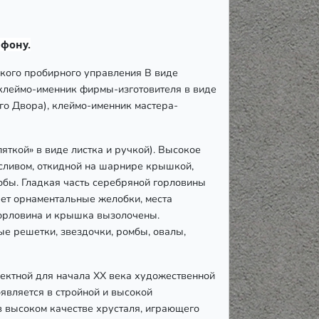
ефону.
ского пробирного управления B виде
 клеймо-именник фирмы-изготовителя в виде
о Двора), клеймо-именник мастера-
яткой» в виде листка и ручкой). Высокое
-сливом, откидной на шарнире крышкой,
обы. Гладкая часть серебряной горловины
ет орнаментальные желобки, места
орловина и крышка вызолочены.
ые решетки, звездочки, ромбы, овалы,
фектной для начала ХХ века художественной
является в стройной и высокой
в высоком качестве хрусталя, играющего