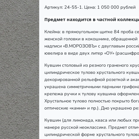
Артикул: 24-55-1. Цена: 1 050 000 рублей
Предмет находится в частной коллекци
Клейма: в прямоугольном щитке 84 проба с
женской головки в кокошнике, обращенной 
надписи «В.МОРОЗОВЪ» с двуглавым россий
ювелира в виде двух литер «ОУ» (расшифров
Кувшин столовый из резного граненого хруст
цилиндрическое тулово хрустального кувши
декорированной рельефной розеткой и акан
украшена симметричными парными грифонам
крепежа ручки к тулову кувшина оформлен
Хрустальное тулово полностью покрыто бог
оптические «камни» и пр.). Дно украшено р
Кувшин (для лимонада, кваса или любых пр
манере русской неоклассике. Предмет отлич
цилиндрической форме хрустального тулова,