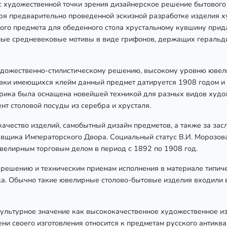
с художественной точки зрения дизайнерское решение бытового
ря предварительно проведенной эскизной разработке изделия 
ого предмета для обеденного стола хрустальному кувшину прида
е средневековые мотивы в виде грифонов, держащих геральди
удожественно-стилистическому решению, высокому уровню ювели
вки имеющихся клейм данный предмет датируется 1908 годом и 
брика была оснащена новейшей техникой для разных видов худо
нт столовой посуды из серебра и хрусталя.
качество изделий, самобытный дизайн предметов, а также за за
авщика Императорского Двора. Социальный статус В.И. Морозова
велирным торговым делом в период с 1892 по 1908 год.
решению и техническим приемам исполнения в материале типич
ка. Обычно такие ювелирные столово-бытовые изделия входили 
культурное значение как высококачественное художественное и
ни своего изготовления относится к предметам русского антиква