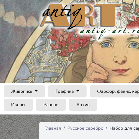
Живопись
Графика
Фарфор, фаянс, ке
Иконы
Разное
Архив
Главная
Русское серебро
Набор для се