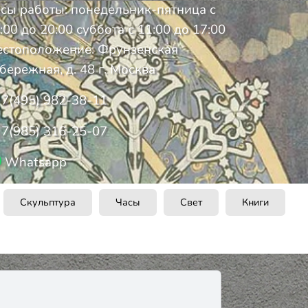
сы работы: понедельник-пятница с
:00 до 20:00 суббота с 11:00 до 17:00
стоположение: Фрунзенская
бережная, д. 48 г. Москва
7(495) 982-38-11
7(985) 316-25-07
Whatsapp
Скульптура
Часы
Свет
Книги