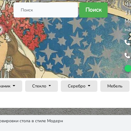
Ча
Поиск
11
Ме
на
рамик
Стекло
Серебро
Мебель
рвировки стола в стиле Модерн