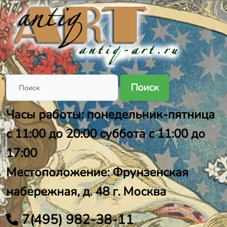
Поиск
Часы работы: понедельник-пятница
с 11:00 до 20:00 суббота с 11:00 до
17:00
Местоположение: Фрунзенская
набережная, д. 48 г. Москва
7(495) 982-38-11