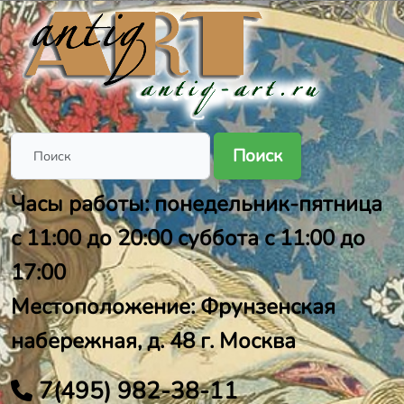
Поиск
Часы работы: понедельник-пятница
с 11:00 до 20:00 суббота с 11:00 до
17:00
Местоположение: Фрунзенская
набережная, д. 48 г. Москва
7(495) 982-38-11