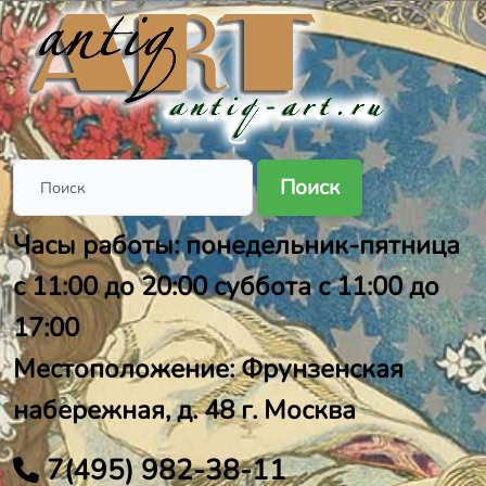
Поиск
Часы работы: понедельник-пятница
с 11:00 до 20:00 суббота с 11:00 до
17:00
Местоположение: Фрунзенская
набережная, д. 48 г. Москва
7(495) 982-38-11