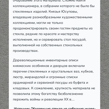
очарование этого материала. Сложно найти
коллекционера, в собрании которого не было бы
стеклянных изделий. Князья Юсуповы,
владевшие разнообразными художественными
коллекциями, могли не только
продемонстрировать своим гостям предметы из
стекла, редкие по красоте и мастерству
исполнения, но и сервировать стол посудой,
выполненной на собственных стекольных
производствах.
Дореволюционные инвентарные описи
княжеских особняков и дворцов включали
перечни стеклянных и хрустальных ваз, кубков,
люстр, жирандолей и огромные списки
ординарной и сервизной посуды из буфета и
кладовых. К сожалению, хрупкость материала не
позволила этому богатству безболезненно
пережить войны и революции ХХ в….
Источник: "Коллекция стекла из собрания музея-