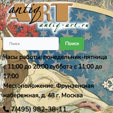
Поиск
Часы работы: понедельник-пятница
с 11:00 до 20:00 суббота с 11:00 до
17:00
Местоположение: Фрунзенская
набережная, д. 48 г. Москва
7(495) 982-38-11