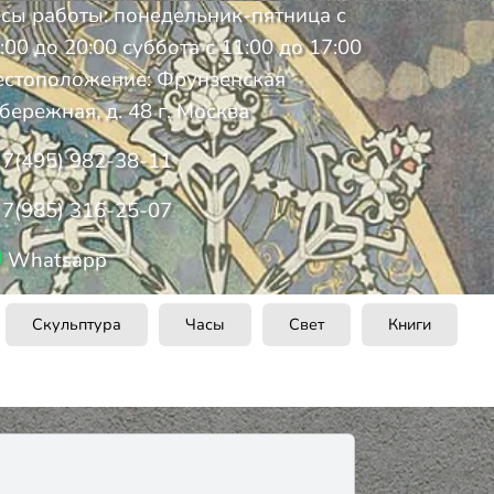
сы работы: понедельник-пятница с
:00 до 20:00 суббота с 11:00 до 17:00
стоположение: Фрунзенская
бережная, д. 48 г. Москва
7(495) 982-38-11
7(985) 316-25-07
Whatsapp
Скульптура
Часы
Свет
Книги