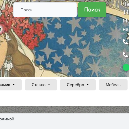
Ча
Поиск
11
Ме
на
рамик
Стекло
Серебро
Мебель
граммой