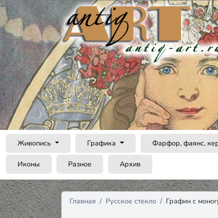
Живопись
Графика
Фарфор, фаянс, ке
Иконы
Разное
Архив
Главная
Русское стекло
Графин с моно