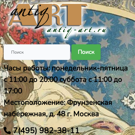
Поиск
Часы работы: понедельник-пятница
с 11:00 до 20:00 суббота с 11:00 до
17:00
Местоположение: Фрунзенская
набережная, д. 48 г. Москва
7(495) 982-38-11