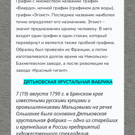
Графин с множеством названий: графин
«Виардо», ночной графин (графином для воды),
графин «Эгоист». Последнее название наиболее
точно определяет его назначение. Эгоист –
значит предназначен одному человеку. В него
входят один графин и один стакан, который
перевёрнут и является также пробкой графина.
Образец был привезён из Франции, а потом
изготавливался долгое время на Никольско-
Бахметевском заводе, а после революции на
заводе «Красный гигант».
ДЯТЬКОВСКАЯ ХРУСТАЛЬНАЯ ФАБРИКА
7 (19) августа 1790 г. в Брянском крае
известными русскими купцами и
промышленниками Мальцовыми на речке
Ольшанке была основана Дятьковская
хрустальная фабрика — одно из старейших
и крупнейших в России предприятий
художественного стеклоделия.