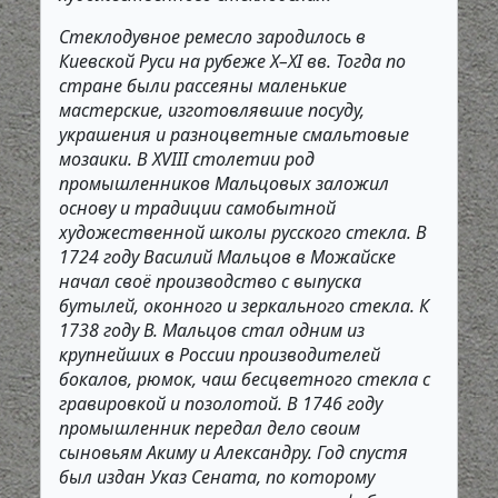
Стеклодувное ремесло зародилось в
Киевской Руси на рубеже X–XI вв. Тогда по
стране были рассеяны маленькие
мастерские, изготовлявшие посуду,
украшения и разноцветные смальтовые
мозаики. В XVIII столетии род
промышленников Мальцовых заложил
основу и традиции самобытной
художественной школы русского стекла. В
1724 году Василий Мальцов в Можайске
начал своё производство с выпуска
бутылей, оконного и зеркального стекла. К
1738 году В. Мальцов стал одним из
крупнейших в России производителей
бокалов, рюмок, чаш бесцветного стекла с
гравировкой и позолотой. В 1746 году
промышленник передал дело своим
сыновьям Акиму и Александру. Год спустя
был издан Указ Сената, по которому