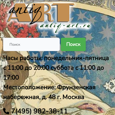
Поиск
Часы работы: понедельник-пятница
с 11:00 до 20:00 суббота с 11:00 до
17:00
Местоположение: Фрунзенская
набережная, д. 48 г. Москва
7(495) 982-38-11