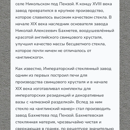
селе Никольском под Пензой. К концу XVIII века
завод превратился в крупное производство,
которое славилось высоким качеством стекла. В
начале XIX века наследник основателя завода
Николай Алексеевич Бахметев, воодушевлённый
красотой английского свинцового хрусталя,
улучшил качество массы бесцветного стекла,
которое почти ничем не отличалось от
«англинского».
Как известно, Императорский стеклянный завод
одним из первых построил печи для
производства свинцового хрусталя и в начале
XIX века изготавливал комплекты для
императорских резиденций и декоративные
вазы с «алмазной разделкой». Вслед за ним
стекло на «англинский манер» стал производить
завод Бахметева под Пензой. Бахметевская
стеклянная материя, чрезвычайно чистая и
сверкающая в гранях, по рецептуре значительно