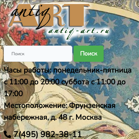
Поиск
Часы работы: понедельник-пятница
с 11:00 до 20:00 суббота с 11:00 до
17:00
Местоположение: Фрунзенская
набережная, д. 48 г. Москва
7(495) 982-38-11