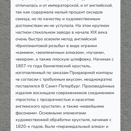
отличалась и от императорской, и от английской,
так как содержала малый процент оксидов
свинца, но по качеству и художественным
достоинствам им не уступала. На этом крупном
частном стекольном заводе в начале ХІХ века
очень быстро освоили метод английской
«бриллиантовой резьбы» в виде огранки
«камнем», «земляничным алмазом», «лучами»,
«веером», а также плоскую шлифовку. Начиная с
1807-го года бахметевский хрусталь,
изготовленный по заказам Придворной конторы
«в согласии с требуемым вкусом», неоднократно
поставлялся B Санкт-Петербург. Произведённые
изделия восхищали современников соединением
«простоты с прозрачностью и красотою
англинского хрусталя», а также «новейшими
фасонами». Основными элементами
художественной обработки хрусталя, начиная с
1820-х годов, были «пирамидальный алмаз» и