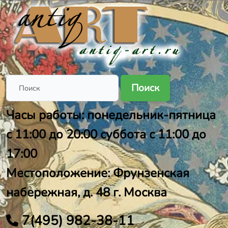
Поиск
Часы работы: понедельник-пятница
с 11:00 до 20:00 суббота с 11:00 до
17:00
Местоположение: Фрунзенская
набережная, д. 48 г. Москва
7(495) 982-38-11