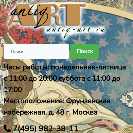
Поиск
Часы работы: понедельник-пятница
с 11:00 до 20:00 суббота с 11:00 до
17:00
Местоположение: Фрунзенская
набережная, д. 48 г. Москва
7(495) 982-38-11