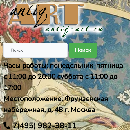
Поиск
Часы работы: понедельник-пятница
с 11:00 до 20:00 суббота с 11:00 до
17:00
Местоположение: Фрунзенская
набережная, д. 48 г. Москва
7(495) 982-38-11