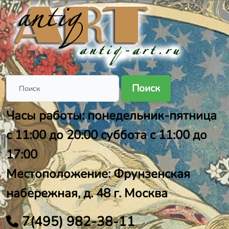
Поиск
Часы работы: понедельник-пятница
с 11:00 до 20:00 суббота с 11:00 до
17:00
Местоположение: Фрунзенская
набережная, д. 48 г. Москва
7(495) 982-38-11