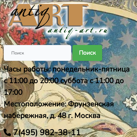
Поиск
Часы работы: понедельник-пятница
с 11:00 до 20:00 суббота с 11:00 до
17:00
Местоположение: Фрунзенская
набережная, д. 48 г. Москва
7(495) 982-38-11