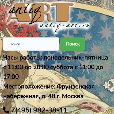
Поиск
Часы работы: понедельник-пятница
с 11:00 до 20:00 суббота с 11:00 до
17:00
Местоположение: Фрунзенская
набережная, д. 48 г. Москва
7(495) 982-38-11