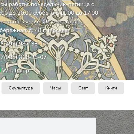
сы работы: понедельник-пятница с
:00 до 20:00 суббота с 11:00 до 17:00
стоположение: Фрунзенская
бережная, д. 48 г. Москва
7(495) 982-38-11
7(985) 316-25-07
Whatsapp
Скульптура
Часы
Свет
Книги