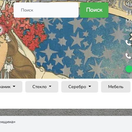
Ча
Поиск
11
Ме
на
рамик
Стекло
Серебро
Мебель
енщина»