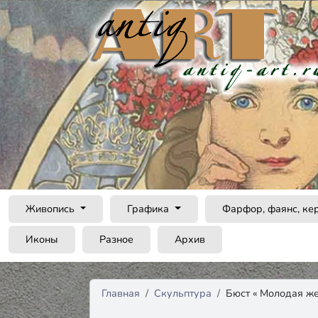
Живопись
Графика
Фарфор, фаянс, ке
Иконы
Разное
Архив
Главная
Скульптура
Бюст « Молодая ж