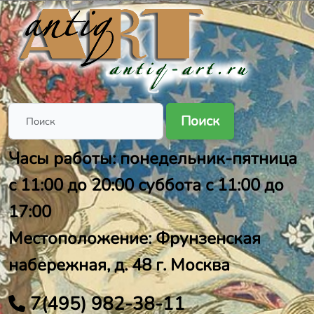
Поиск
Часы работы: понедельник-пятница
с 11:00 до 20:00 суббота с 11:00 до
17:00
Местоположение: Фрунзенская
набережная, д. 48 г. Москва
7(495) 982-38-11