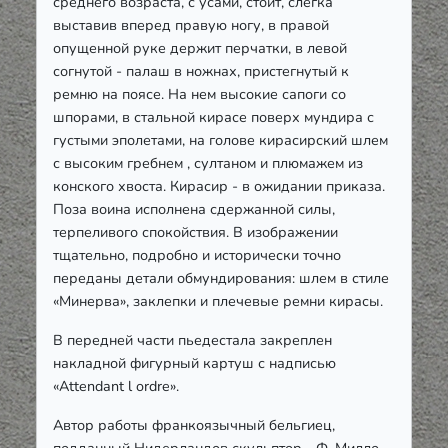
среднего возраста, с усами, стоит, слегка
выставив вперед правую ногу, в правой
опущенной руке держит перчатки, в левой
согнутой - палаш в ножнах, пристегнутый к
ремню на поясе. На нем высокие сапоги со
шпорами, в стальной кирасе поверх мундира с
густыми эполетами, на голове кирасирский шлем
с высоким гребнем , султаном и плюмажем из
конского хвоста. Кирасир - в ожидании приказа.
Поза воина исполнена сдержанной силы,
терпеливого спокойствия. В изображении
тщательно, подробно и исторически точно
переданы детали обмундирования: шлем в стиле
«Минерва», заклепки и плечевые ремни кирасы.
В передней части пьедестала закреплен
накладной фигурный картуш с надписью
«Attendant l ordre».
Автор работы франкоязычный бельгиец,