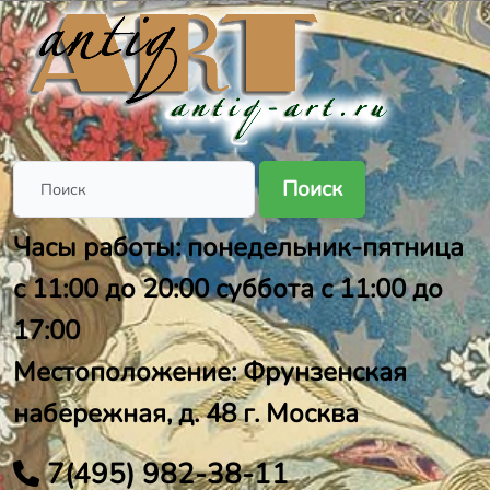
Поиск
Часы работы: понедельник-пятница
с 11:00 до 20:00 суббота с 11:00 до
17:00
Местоположение: Фрунзенская
набережная, д. 48 г. Москва
7(495) 982-38-11