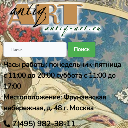
Поиск
Часы работы: понедельник-пятница
с 11:00 до 20:00 суббота с 11:00 до
17:00
Местоположение: Фрунзенская
набережная, д. 48 г. Москва
7(495) 982-38-11