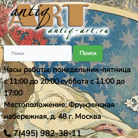
Поиск
Часы работы: понедельник-пятница
с 11:00 до 20:00 суббота с 11:00 до
17:00
Местоположение: Фрунзенская
набережная, д. 48 г. Москва
7(495) 982-38-11