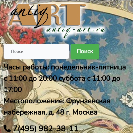
Поиск
Часы работы: понедельник-пятница
с 11:00 до 20:00 суббота с 11:00 до
17:00
Местоположение: Фрунзенская
набережная, д. 48 г. Москва
7(495) 982-38-11