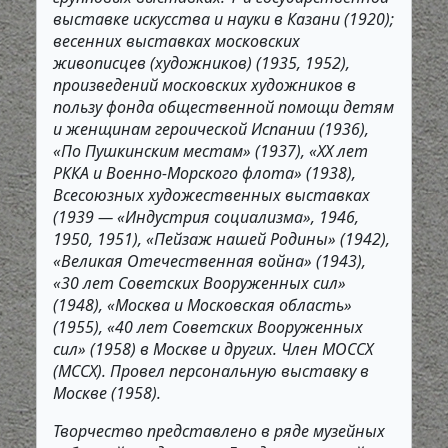
выставке искусства и науки в Казани (1920);
весенних выставках московских
живописцев (художников) (1935, 1952),
произведений московских художников в
пользу фонда общественной помощи детям
и женщинам героической Испании (1936),
«По Пушкинским местам» (1937), «ХХ лет
РККА и Военно-Морского флота» (1938),
Всесоюзных художественных выставках
(1939 — «Индустрия социализма», 1946,
1950, 1951), «Пейзаж нашей Родины» (1942),
«Великая Отечественная война» (1943),
«30 лет Советских Вооруженных сил»
(1948), «Москва и Московская область»
(1955), «40 лет Советских Вооруженных
сил» (1958) в Москве и других. Член МОССХ
(МССХ). Провел персональную выставку в
Москве (1958).
Творчество представлено в ряде музейных