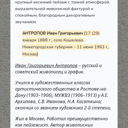
крупный весенний пейзаж с тонкой атмосферой,
выразительной живописной фактурой и
спокойным, благородным декоративным
звучанием.
(
АНТРОПОВ Иван Григорьевич
17 (29)
января 1888 г., село Кошелево,
-
Нижегородская губерния
11 июня 1963 г.,
)
Москва
Иван Григорьевич Антропов
– русский и
советский живописец и график.
Учился в художественных классах
артистического общества в Ростове-на-
Дону (1903–1906), МУЖВЗ (1906–1913) у А.Е.
Архипова, С.В. Иванова, Н.А. Касаткина;
окончил со званием художника 2-й степени.
Жил в Москве. Работал преимущественно
как пейзажист. Автор живописных