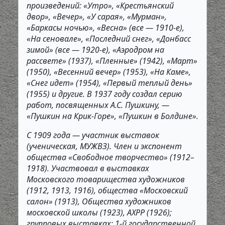
произведений: «Утро», «Крестьянский
двор», «Вечер», «У сарая», «Мурман»,
«Баркасы ночью», «Весна» (все — 1910-е),
«На сеновале», «Последний снег», «Донбасс
зимой» (все — 1920-е), «Аэродром на
рассвете» (1937), «Пленные» (1942), «Март»
(1950), «Весенний вечер» (1953), «На Каме»,
«Снег идет» (1954), «Первый теплый день»
(1955) и другие. В 1937 году создал серию
работ, посвященных А.С. Пушкину, —
«Пушкин на Крик-Горе», «Пушкин в Болдине».
С 1909 года — участник выставок
(ученическая, МУЖВЗ). Член и экспонент
общества «Свободное творчество» (1912–
1918). Участвовал в выставках
Московского товарищества художников
(1912, 1913, 1916), общества «Московский
салон» (1913), Общества художников
московской школы (1923), АХРР (1926);
групповых выставках: 1-й государственной