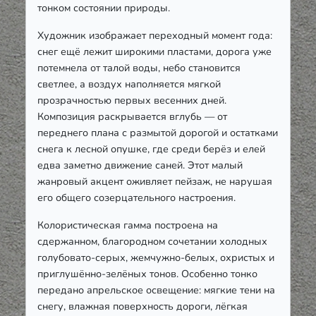
тонком состоянии природы.
Художник изображает переходный момент года:
снег ещё лежит широкими пластами, дорога уже
потемнела от талой воды, небо становится
светлее, а воздух наполняется мягкой
прозрачностью первых весенних дней.
Композиция раскрывается вглубь — от
переднего плана с размытой дорогой и остатками
снега к лесной опушке, где среди берёз и елей
едва заметно движение саней. Этот малый
жанровый акцент оживляет пейзаж, не нарушая
его общего созерцательного настроения.
Колористическая гамма построена на
сдержанном, благородном сочетании холодных
голубовато-серых, жемчужно-белых, охристых и
приглушённо-зелёных тонов. Особенно тонко
передано апрельское освещение: мягкие тени на
снегу, влажная поверхность дороги, лёгкая