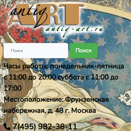
Поиск
Часы работы: понедельник-пятница
с 11:00 до 20:00 суббота с 11:00 до
17:00
Местоположение: Фрунзенская
набережная, д. 48 г. Москва
7(495) 982-38-11