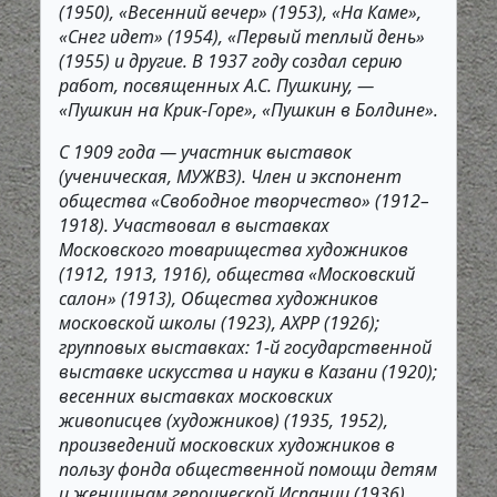
(1950), «Весенний вечер» (1953), «На Каме»,
«Снег идет» (1954), «Первый теплый день»
(1955) и другие. В 1937 году создал серию
работ, посвященных А.С. Пушкину, —
«Пушкин на Крик-Горе», «Пушкин в Болдине».
С 1909 года — участник выставок
(ученическая, МУЖВЗ). Член и экспонент
общества «Свободное творчество» (1912–
1918). Участвовал в выставках
Московского товарищества художников
(1912, 1913, 1916), общества «Московский
салон» (1913), Общества художников
московской школы (1923), АХРР (1926);
групповых выставках: 1-й государственной
выставке искусства и науки в Казани (1920);
весенних выставках московских
живописцев (художников) (1935, 1952),
произведений московских художников в
пользу фонда общественной помощи детям
и женщинам героической Испании (1936),