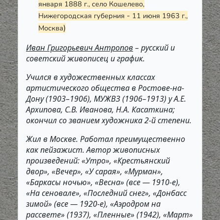
января 1888 г., село Кошелево,
-
Нижегородская губерния
11 июня 1963 г.,
)
Москва
Иван Григорьевич Антропов
– русский и
советский живописец и график.
Учился в художественных классах
артистического общества в Ростове-на-
Дону (1903–1906), МУЖВЗ (1906–1913) у А.Е.
Архипова, С.В. Иванова, Н.А. Касаткина;
окончил со званием художника 2-й степени.
Жил в Москве. Работал преимущественно
как пейзажист. Автор живописных
произведений: «Утро», «Крестьянский
двор», «Вечер», «У сарая», «Мурман»,
«Баркасы ночью», «Весна» (все — 1910-е),
«На сеновале», «Последний снег», «Донбасс
зимой» (все — 1920-е), «Аэродром на
рассвете» (1937), «Пленные» (1942), «Март»