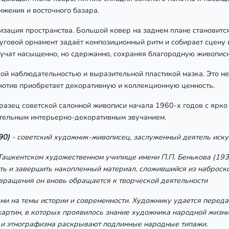
жения и восточного базара.
изация пространства. Большой ковер на заднем плане становитс
уговой орнамент задаёт композиционный ритм и собирает сцену в
звучат насыщенно, но сдержанно, сохраняя благородную живопис
ой наблюдательностью и выразительной пластикой мазка. Это не
мотив приобретает декоративную и коллекционную ценность.
разец советской салонной живописи начала 1960-х годов с ярк
тельным интерьерно-декоративным звучанием.
90)
- советский художник-живописец, заслуженный деятель иску
Ташкентском художественном училище имени П.П. Бенькова (1933
ить и завершить накопленный материал, сложившийся из наброск
вращения он вновь обращается к творческой деятельности
и на темы истории и современности. Художнику удается передат
картин, в которых проявилось знание художника народной жизни
а и этнографизма раскрывают подлинные народные типажи.