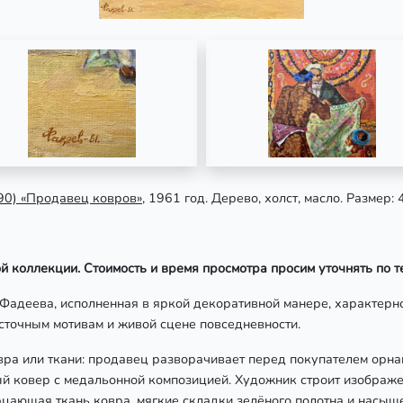
90)
«Продавец ковров»
, 1961 год. Дерево, холст, масло. Размер: 
й коллекции. Стоимость и время просмотра просим уточнять по т
адеева, исполненная в яркой декоративной манере, характерно
сточным мотивам и живой сцене повседневности.
ра или ткани: продавец разворачивает перед покупателем орна
й ковер с медальонной композицией. Художник строит изображе
рцающая ткань ковра, мягкие складки зелёного полотна и насы