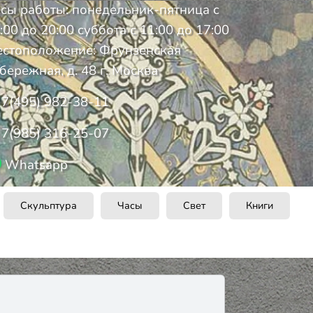
сы работы: понедельник-пятница с
:00 до 20:00 суббота с 11:00 до 17:00
стоположение: Фрунзенская
бережная, д. 48 г. Москва
7(495) 982-38-11
7(985) 316-25-07
Whatsapp
Скульптура
Часы
Свет
Книги