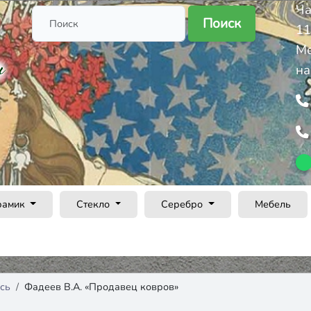
Ча
Поиск
11
Ме
на
рамик
Стекло
Серебро
Мебель
сь
Фадеев В.А. «Продавец ковров»