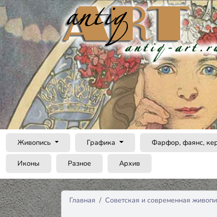
Живопись
Графика
Фарфор, фаянс, ке
Иконы
Разное
Архив
Главная
Советская и современная живопи