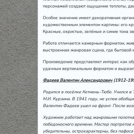
персонажей создают ощущение теплоты, дви
Особое значение имеет декоративная орган
художественным элементом картины: его кр
Красные, охристые, зелёные и синие тона 
Работа отличается камерным форматом, жив
выстроенная жанровая сцена, где бытовой 
Произведение представляет интерес как об
удачным вертикальным форматом и вырази
Фадеев Валентин Александрович
(1912-19
Родился в посёлке Кетмень-Тюбе. Учился в 
М.И. Курзина. В 1941 году, не успев обобщ
Валентин Фадеев ушел на фронт. После воз
Художник работает над жанровыми полотнам
победоносного времени. Мастер портретов 
убедительны, острохарактерны, без пафос