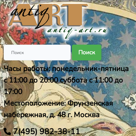
Поиск
Часы работы: понедельник-пятница
с 11:00 до 20:00 суббота с 11:00 до
17:00
Местоположение: Фрунзенская
набережная, д. 48 г. Москва
7(495) 982-38-11