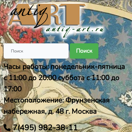
Поиск
Часы работы: понедельник-пятница
с 11:00 до 20:00 суббота с 11:00 до
17:00
Местоположение: Фрунзенская
набережная, д. 48 г. Москва
7(495) 982-38-11