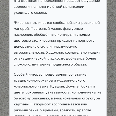
Эта цветовая напряжённость создаёт ощущение
зрелости, полноты и лёгкой меланхолии
уходящего сезона.
Живопись отличается свободной, экспрессивной
манерой. Пастозный мазок, фактурные
наслоения, обобщённые контуры и смелые
цветовые столкновения придают натюрморту
декоративную силу и пластическую
выразительность. Художник сознательно уходит
от академической гладкости, добиваясь более
сложного, внутренне подвижного образа.
Особый интерес представляет сочетание
традиционного жанра и модернистского
живописного языка. Кувшин, фрукты, бокал и
цветы сохраняют узнаваемость, но подчинены не
бытовому описанию, а эмоциональной структуре
картины. Натюрморт воспринимается как
размышление о времени, зрелости, красоте
увядания и насыщенности земной материи.