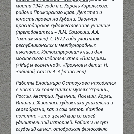
марта 1947 года в с. Хороль Хорольского
района Приморского края. Детство и
юность провел на Кубани. Окончил
Краснодарское художественное училище
(преподаватели – Л.М. Самокиш, А.А.
Тахтамышев). С 1972 года участник
республиканских и международных
выставок. Иллюстрировал книги для
московского издательства «Пилигрим»
(«Мифы вселенной», «Трояновы дети» Н.
Забилой, сказки А. Афанасьева)
Работы Владимира Остроухова находятся
в частных коллекциях и музеях Украины,
России, Австрии, Румынии, Польши, Кореи,
Италии. Живопись художника уникальна и
своеобразна, как и сам автор. Каждое
полотно – это целый мир со своей
удивительной историей. Работы несут
глубокий смысл, отображая философию