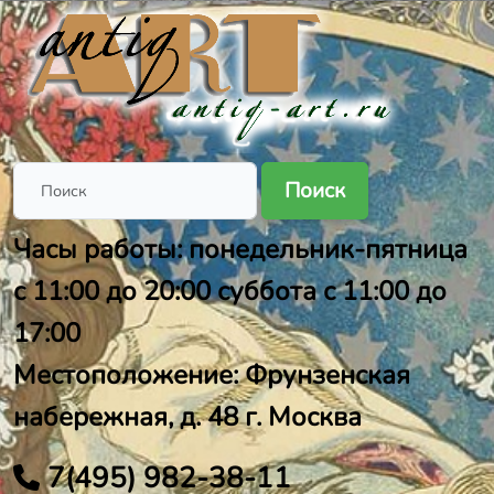
Поиск
Часы работы: понедельник-пятница
с 11:00 до 20:00 суббота с 11:00 до
17:00
Местоположение: Фрунзенская
набережная, д. 48 г. Москва
7(495) 982-38-11