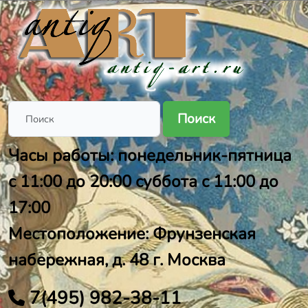
Поиск
Часы работы: понедельник-пятница
с 11:00 до 20:00 суббота с 11:00 до
17:00
Местоположение: Фрунзенская
набережная, д. 48 г. Москва
7(495) 982-38-11