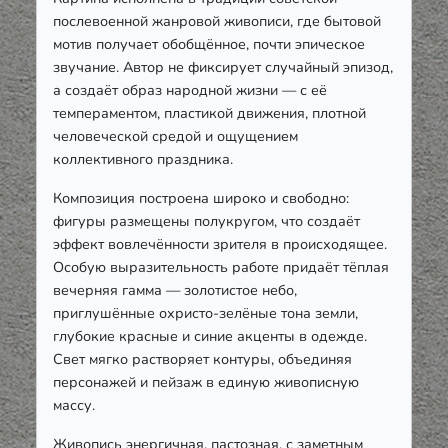
послевоенной жанровой живописи, где бытовой
мотив получает обобщённое, почти эпическое
звучание. Автор не фиксирует случайный эпизод,
а создаёт образ народной жизни — с её
темпераментом, пластикой движения, плотной
человеческой средой и ощущением
коллективного праздника.
Композиция построена широко и свободно:
фигуры размещены полукругом, что создаёт
эффект вовлечённости зрителя в происходящее.
Особую выразительность работе придаёт тёплая
вечерняя гамма — золотистое небо,
приглушённые охристо-зелёные тона земли,
глубокие красные и синие акценты в одежде.
Свет мягко растворяет контуры, объединяя
персонажей и пейзаж в единую живописную
массу.
Живопись энергичная, пастозная, с заметным