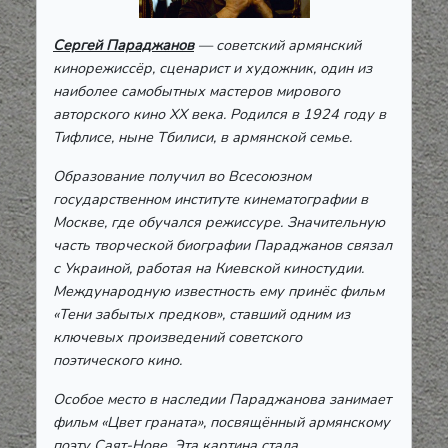
Сергей Параджанов
— советский армянский
кинорежиссёр, сценарист и художник, один из
наиболее самобытных мастеров мирового
авторского кино XX века. Родился в 1924 году в
Тифлисе, ныне Тбилиси, в армянской семье.
Образование получил во Всесоюзном
государственном институте кинематографии в
Москве, где обучался режиссуре. Значительную
часть творческой биографии Параджанов связал
с Украиной, работая на Киевской киностудии.
Международную известность ему принёс фильм
«Тени забытых предков», ставший одним из
ключевых произведений советского
поэтического кино.
Особое место в наследии Параджанова занимает
фильм «Цвет граната», посвящённый армянскому
поэту Саят-Нове. Эта картина стала