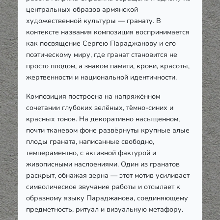
центральных образов армянской
художественной культуры — гранату. В
контексте названия композиция воспринимается
как посвящение Сергею Параджанову и его
поэтическому миру, где гранат становится не
просто плодом, а знаком памяти, крови, красоты,
жертвенности и национальной идентичности.
Композиция построена на напряжённом
сочетании глубоких зелёных, тёмно-синих и
красных тонов. На декоративно насыщенном,
почти тканевом фоне развёрнуты крупные алые
плоды граната, написанные свободно,
темпераментно, с активной фактурой и
живописными наслоениями. Один из гранатов
раскрыт, обнажая зерна — этот мотив усиливает
символическое звучание работы и отсылает к
образному языку Параджанова, соединяющему
предметность, ритуал и визуальную метафору.