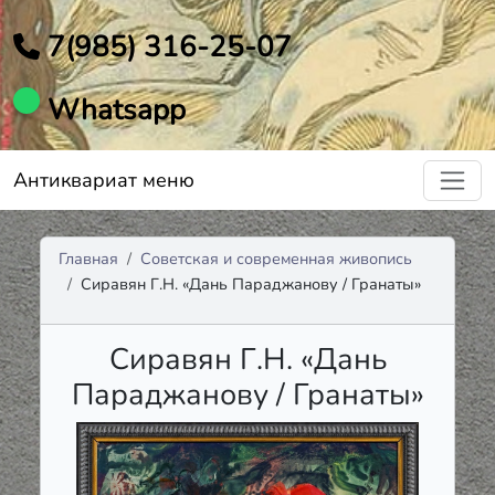
7(985) 316-25-07
Whatsapp
Антиквариат меню
Главная
Советская и современная живопись
Сиравян Г.Н. «Дань Параджанову / Гранаты»
Сиравян Г.Н. «Дань
Параджанову / Гранаты»