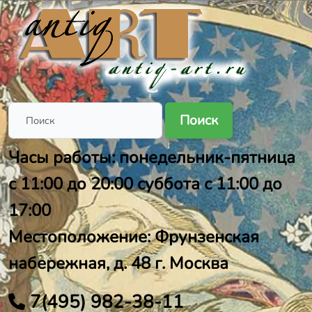
Поиск
Часы работы: понедельник-пятница
с 11:00 до 20:00 суббота с 11:00 до
17:00
Местоположение: Фрунзенская
набережная, д. 48 г. Москва
7(495) 982-38-11