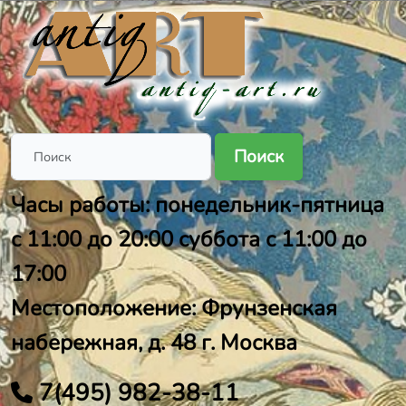
Поиск
Часы работы: понедельник-пятница
с 11:00 до 20:00 суббота с 11:00 до
17:00
Местоположение: Фрунзенская
набережная, д. 48 г. Москва
7(495) 982-38-11