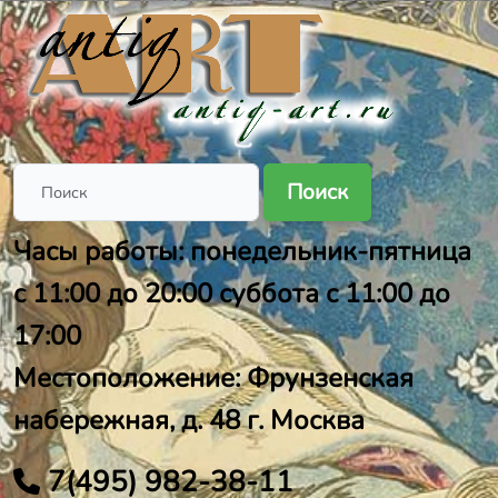
Поиск
Часы работы: понедельник-пятница
с 11:00 до 20:00 суббота с 11:00 до
17:00
Местоположение: Фрунзенская
набережная, д. 48 г. Москва
7(495) 982-38-11