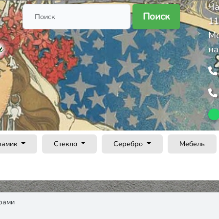
Ча
Поиск
11
Ме
на
рамик
Стекло
Серебро
Мебель
рами