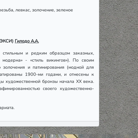
резьба, левкас, золочение, зеленое
НОЭКСИ)
Гилодо А.А.
м, стильным и редким образцом заказных,
 модерна» - «стиль викингов»). По своим
о золочения и патинирования (модной для
датированы 1900-ми годами, и отнесены к
ы художественной бронзы начала ХХ века.
афинированностью своего художественно-
ариата.