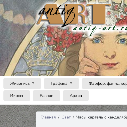
Живопись
Графика
Фарфор, фаянс, ке
Иконы
Разное
Архив
Главная
Свет
Часы картель с канделяб