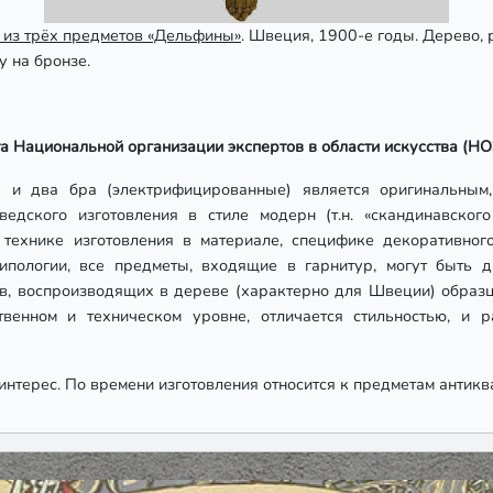
 из трёх предметов «Дельфины»
. Швеция, 1900-е годы. Дерево, 
у на бронзе.
та Национальной организации экспертов в области искусства (
ь») и два бра (электрифицированные) является оригинальны
дского изготовления в стиле модерн (т.н. «скандинавского
, технике изготовления в материале, специфике декоративног
типологии, все предметы, входящие в гарнитур, могут быть 
в, воспроизводящих в дереве (характерно для Швеции) образц
венном и техническом уровне, отличается стильностью, и р
нтерес. По времени изготовления относится к предметам антикв