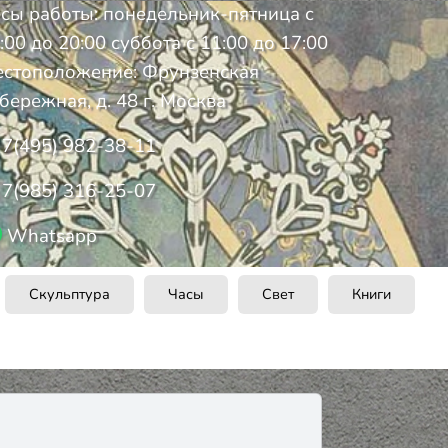
сы работы: понедельник-пятница с
:00 до 20:00 суббота с 11:00 до 17:00
стоположение: Фрунзенская
бережная, д. 48 г. Москва
7(495) 982-38-11
7(985) 316-25-07
Whatsapp
Скульптура
Часы
Свет
Книги