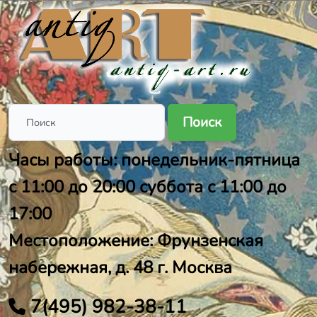
Поиск
Часы работы: понедельник-пятница
с 11:00 до 20:00 суббота с 11:00 до
17:00
Местоположение: Фрунзенская
набережная, д. 48 г. Москва
7(495) 982-38-11