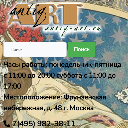
Поиск
Часы работы: понедельник-пятница
с 11:00 до 20:00 суббота с 11:00 до
17:00
Местоположение: Фрунзенская
набережная, д. 48 г. Москва
7(495) 982-38-11