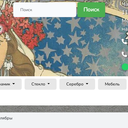
Ча
Поиск
11
Ме
на
рамик
Стекло
Серебро
Мебель
елябры