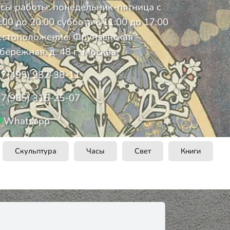
сы работы: понедельник-пятница с
:00 до 20:00 суббота с 11:00 до 17:00
стоположение: Фрунзенская
бережная, д. 48 г. Москва
7(495) 982-38-11
7(985) 316-25-07
Whatsapp
Скульптура
Часы
Свет
Книги