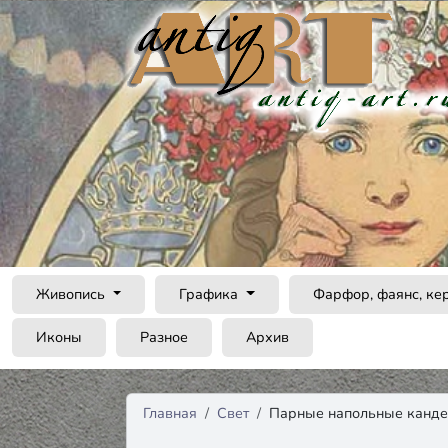
Живопись
Графика
Фарфор, фаянс, ке
Иконы
Разное
Архив
Главная
Свет
Парные напольные канд