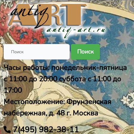
Поиск
Часы работы: понедельник-пятница
с 11:00 до 20:00 суббота с 11:00 до
17:00
Местоположение: Фрунзенская
набережная, д. 48 г. Москва
7(495) 982-38-11