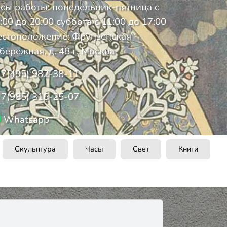
сы работы: понедельник-пятница с
:00 до 20:00 суббота с 11:00 до 17:00
стоположение: Фрунзенская
бережная, д. 48 г. Москва
7(495) 982-38-11
7(985) 316-25-07
Whatsapp
Скульптура
Часы
Свет
Книги