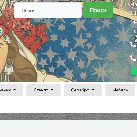
Ча
Поиск
11
Ме
на
рамик
Стекло
Серебро
Мебель