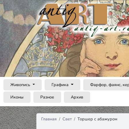
Живопись
Графика
Фарфор, фаянс, ке
Иконы
Разное
Архив
Главная
Свет
Торшер с абажуром